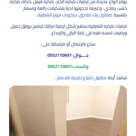
يوفر انواع عديدة من أرضيات باركيه الخبر ، باركيه فينيل ;كذلك باركيه
خشب رمادي ، وغيرها تجدونها لدينا بتشكيلات رائعة واسعار
مناسبة.
مقاول بناء ملاحق
.
ديكورات فوم الشرقية
.
ارضيات باركيه الشرقية ستغير شكل ارضية منزلك ليصبح برونق جميل
ويضيف لمسه فنيه في غاية الرقي والإبداع .
سارع بالإتصال أو مراسلتنا على :
جــــوال:
0552110691
واتساب:
0552110691
شاهد أيضا
مقاول اصباغ خارجية بالدمام
.