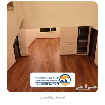
باركيه رخام الغملاس