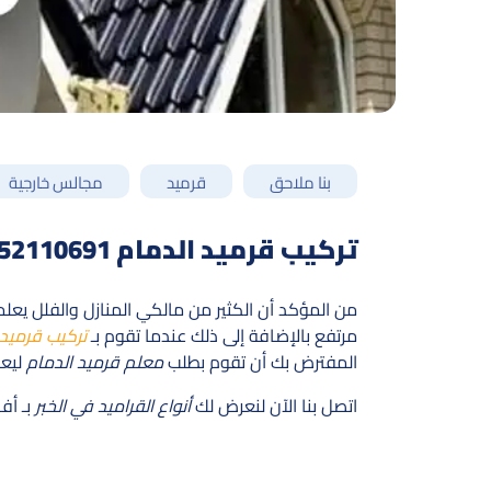
بنا ملاحق
قرميد
مجالس خارجية
تركيب قرميد الدمام 0552110691 – مقاول بناء قرميد الشرقية – اسعار قراميد الخبر
من المؤكد أن الكثير من مالكي المنازل والفلل يع
مرتفع بالإضافة إلى ذلك عندما تقوم بـ
تركيب قرميد 
المفترض بك أن تقوم بطلب
معلم قرميد الدمام
ليع
اتصل بنا الآن لنعرض لك
أنواع القراميد في الخبر
بـ أف