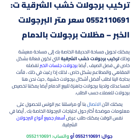
تركيب برجولات خشب الشرقية ت:
0552110691 سعر متر البرجولات
الخبر – مظلات برجولات بالدمام
يمكنك تحويل مساحة الحديقة الخاصة بك إلى مساحة معيشة
وذلك
تركيب برجولات خشب الشرقية
التي تكون فعالة بشكل
خاص في فصل الصيف , أيضا
برجولات جلسات الخبر
تفضله
المقاهي والمطاعم بشكل خاص ، لذلك إذا رغبت في ذلك ، فأنت
بحاجة الينا لطلب أفضل أشكال برجولات خشبية , حيث نحن هنا
لمساعدتك ولدينا برجولات جاهزة للبيع الدمام أيضا يمكننا تخصيص
برجولات للعملاء حسب الطلب.
يمكنك الأن
الاتصال
بنا أو مراسلتنا عبر الوتس للحصول على
معلومات موضحة أكثر حول احتياجات البرجولة الخاصة بك , أيضا في
نفس الوقت يمكنك طلب عرض
أسعار جميع أنواع البرجولان
الشرقية.
جوال:
0552110691
أو
واتساب:
0552110691