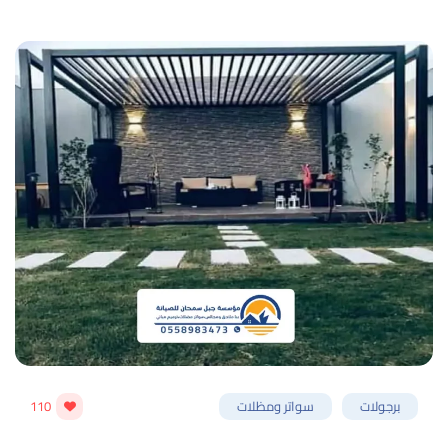
برجولات
سواتر ومظلات
110