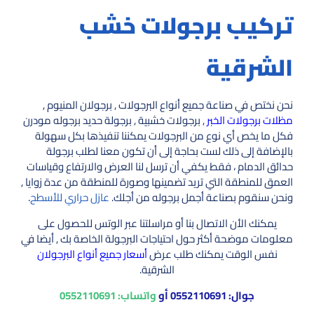
تركيب برجولات خشب
الشرقية
نحن نختص في صناعة جميع أنواع البرجولات , برجولان المنيوم ,
مظلات برجولات الخبر
, برجولات خشبية , برجولة حديد برجوله مودرن
فكل ما يخص أي نوع من البرجولات يمكننا تنفيذها بكل سهولة
بالإضافة إلى ذلك لست بحاجة إلى أن تكون معنا لطلب برجولة
حدائق الدمام ، فقط يكفي أن ترسل لنا العرض والارتفاع وقياسات
العمق للمنطقة التي تريد تضمينها وصورة للمنطقة من عدة زوايا ,
ونحن سنقوم بصناعة أجمل برجوله من أجلك.
عازل حراري للأسطح
.
يمكنك الأن الاتصال بنا أو مراسلتنا عبر الوتس للحصول على
معلومات موضحة أكثر حول احتياجات البرجولة الخاصة بك , أيضا في
نفس الوقت يمكنك طلب عرض
أسعار جميع أنواع البرجولان
الشرقية.
جوال:
0552110691
أو
واتساب:
0552110691