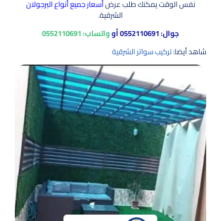
نفس الوقت يمكنك طلب عرض
أسعار جميع أنواع البرجولان
الشرقية.
جوال:
0552110691
أو
واتساب:
0552110691
شاهد أيضا:
تركيب سواتر الشرقية