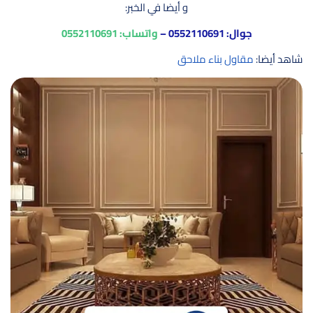
و أيضا في الخبر:
جوال:
0552110691
–
واتساب:
0552110691
شاهد أيضا:
مقاول بناء ملاحق