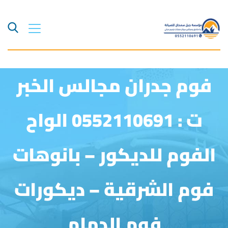
فوم جدران مجالس الخبر
ت : 0552110691 الواح
الفوم للديكور – بانوهات
فوم الشرقية – ديكورات
فوم الدمام