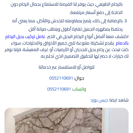
بالرخام الطبيعي، حيث يوفر لنا الفرصة للاستمتاع بجمال الرخام دون
الحاجة إلى دفع أسعار مرتفعة.
بالإضافة إلى ذلك، يتميز بمقاومته للخدش والتآكل، مما يعني أنه
يحتفظ بمظهره الجميل لفترة أطول ويتطلب صيانة أقل.
اكتشف معنا أفضل أنواع الرخام البديل في الخبر،
عامل تركيب بديل الرخام
بالدمام
يقدم تشكيلة متنوعة تلبي جميع الأذواق والاحتياجات. سواء
كنت تبحث عن رخام بديل للجدران أو الأرضيات أو غرف المعيشة، فإننا نوفر
لك خيارات لا حصر لها لتحقيق التصميم الذي تحلم به.
لتواصل أو للاستفسار عبر خدماتنا
جوال:
0552110691
واتساب:
0552110691
شاهد ايضا:
جبس بورد