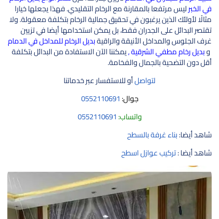
في الخبر
ليس مرتفعا بالمقارنة مع الرخام التقليدي. فهذا يجعلها خيارا
مثالًا لأولئك الذين يرغبون في تحقيق جمالية الرخام بتكلفة معقولة. ولا
تقتصر البدائل على الجدران فقط، بل يمكن استخدامها أيضا في تزيين
غرف الجلوس والمداخل الأنيقة والراقية
بديل الرخام للمداخل في الدمام
و
بديل رخام مطفي الشرقية ,
يمكننا الآن الاستفادة من البدائل بتكلفة
أقل دون التضحية بالجمال والفخامة.
لتواصل
أو للاستفسار عبر خدماتنا
جوال:
0552110691
واتساب:
0552110691
شاهد أيضا:
بناء غرفة بالسطح
شاهد أيضا :
تركيب عوازل اسطح