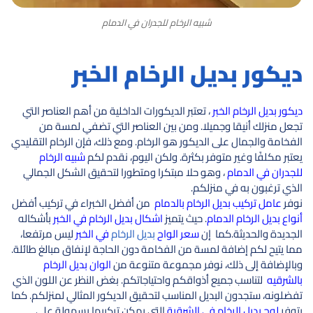
شبيه الرخام للجدران في الدمام
ديكور بديل الرخام الخبر
ديكور بديل الرخام الخبر
، تعتبر الديكورات الداخلية من أهم العناصر التي
تجعل منزلك أنيقا وجميلا. ومن بين العناصر التي تضفي لمسة من
الفخامة والجمال على الديكور هو الرخام. ومع ذلك، فإن الرخام التقليدي
يعتبر مكلفًا وغير متوفر بكثرة. ولكن اليوم، نقدم لكم
شبيه الرخام
للجدران في الدمام
، وهو حلا مبتكرا ومتطورا لتحقيق الشكل الجمالي
الذي ترغبون به في منزلكم.
نوفر
عامل تركيب بديل الرخام بالدمام
من أفضل الخبراء في تركيب أفضل
أنواع بديل الرخام الدمام
. حيث يتميز
اشكال بديل الرخام في الخبر
بأشكاله
الجديدة والحديثة.كما إن
سعر الواح
بديل الرخام
في الخبر
ليس مرتفعا،
مما يتيح لكم إضافة لمسة من الفخامة دون الحاجة لإنفاق مبالغ طائلة.
وبالإضافة إلى ذلك، نوفر مجموعة متنوعة من
الوان بديل الرخام
بالشرقيه
لتناسب جميع أذواقكم واحتياجاتكم. بغض النظر عن اللون الذي
تفضلونه، ستجدون البديل المناسب لتحقيق الديكور المثالي لمنزلكم. كما
يتوفر
لوح بديل الرخام في الشرقية
التي يمكن تركيبها بسهولة على