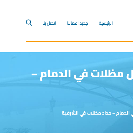
الرئيسية‎
جديد اعمالنا‎
اتصل بنا‎
واتر الخبر ت :0552110691 مقاول مظلات في الدمام –