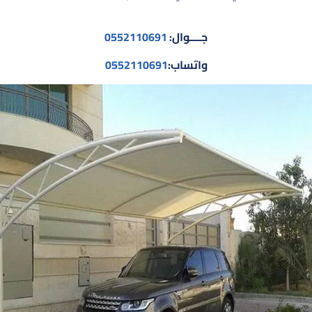
جــــوال:
0552110691
واتساب:
0552110691