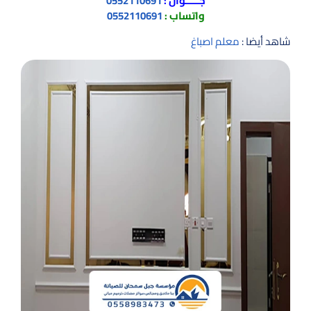
جـــــوال :
0552110691
واتساب :
0552110691
شاهد أيضا :
معلم اصباغ