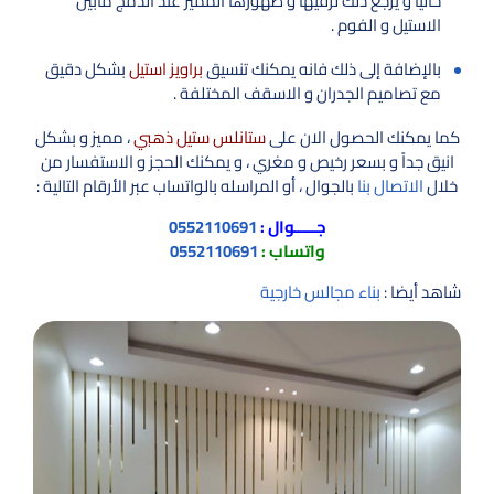
حالياً و يرجع ذلك لرقيها و ظهورها المميز عند الدمج مابين
الاستيل و الفوم .
بالإضافة إلى ذلك فانه يمكنك تنسيق
براويز استيل
بشكل دقيق
مع تصاميم الجدران و الاسقف المختلفة .
كما يمكنك الحصول الان على
ستانلس ستيل ذهبي
، مميز و بشكل
انيق جداً و بسعر رخيص و مغري ، و يمكنك الحجز و الاستفسار من
خلال
الاتصال بنا
بالجوال ، أو المراسله بالواتساب عبر الأرقام التالية :
جـــــوال :
0552110691
واتساب :
0552110691
شاهد أيضا :
بناء مجالس خارجية