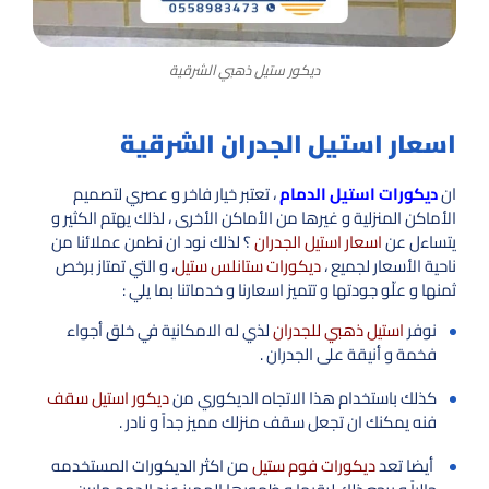
ديكور ستيل ذهبي الشرقية
اسعار استيل الجدران الشرقية
ان
ديكورات استيل الدمام
، تعتبر خيار فاخر و عصري لتصميم
الأماكن المنزلية و غيرها من الأماكن الأخرى ، لذلك يهتم الكثير و
يتساءل عن
اسعار استيل الجدران
؟ لذلك نود ان نطمن عملائنا من
ناحية الأسعار لجميع ،
ديكورات ستانلس ستيل
، و التي تمتاز برخص
ثمنها و علّو جودتها و تتميز اسعارنا و خدماتنا بما يلي :
نوفر
استيل ذهبي للجدران
لذي له الامكانية في خلق أجواء
فخمة و أنيقة على الجدران .
كذلك باستخدام هذا الاتجاه الديكوري من
ديكور استيل سقف
فنه يمكنك ان تجعل سقف منزلك مميز جداً و نادر .
أيضا تعد
ديكورات فوم ستيل
من اكثر الديكورات المستخدمه