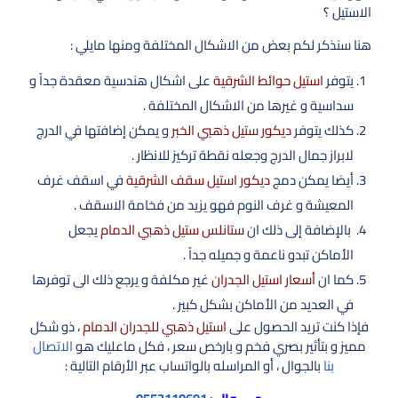
الاستيل ؟
هنا سنذكر لكم بعض من الاشكال المختلفة ومنها مايلي :
يتوفر
استيل حوائط الشرقية
على اشكال هندسية معقدة جداً و
سداسية و غيرها من الاشكال المختلفة .
كذلك يتوفر
ديكور ستيل ذهبي الخبر
و يمكن إضافتها في الدرج
لابراز جمال الدرج وجعله نقطة تركيز للانظار .
أيضا يمكن دمج
ديكور استيل سقف الشرقية
في اسقف غرف
المعيشة و غرف النوم فهو يزيد من فخامة الاسقف .
بالإضافة إلى ذلك ان
ستانلس ستيل ذهبي الدمام
يجعل
الأماكن تبدو ناعمة و جميله جداً .
كما ان
أسعار استيل الجدران
غير مكلفة و يرجع ذلك الى توفرها
في العديد من الأماكن بشكل كبير .
فإذا كنت تريد الحصول على
استيل ذهبي للجدران الدمام
، ذو شكل
مميز و بتأثير بصري فخم و بارخص سعر ، فكل ماعليك هو
الاتصال
بنا
بالجوال ، أو المراسله بالواتساب عبر الأرقام التالية :