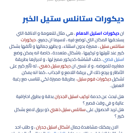
ديكورات ستانلس ستيل الخبر
ان
ديكورات استيل الدمام
، هي مثال للنعومة و الاناقة التي
يستحقها المكان التي توضع فيه ، لاسيما ان جميع ،
ديكورات
ستانلس ستيل
، مميزة بدون استثناء ، و يظهر جمالها و تألقها بشكل
كبير عند تثبيتها و تركيبها ، باشكال متعددة ، خاصة انه يمكن وضع
استيل فضي
، خلف الشاشة كديكور مميز لها ، و لابرازها بطريقة
مغايره للموضه ، و لا ننسى ان
ديكور ستيل ذهبي
، له تأثير كبير على
الأنظار و يرجع ذلك الى بريقة اللامع و الجذاب ، كما انه يمكن
تشكيل
ديكورات فوم ستيل
، بطريقة مميزة لكي تتناسب مع رغبة
العميل .
هل تبحث عن خدمة
تركيب استيل الجدران
بدقة و بطرق احترافية
عالية و في وقت قصير ؟
هل تريد الحصول على
ستانلس ستيل ذهبي
ذو بريق لامع بشكل
كبير ؟
الان يمكنك مشاهدة جمال
اشكال استيل جدران
، و طلب احد