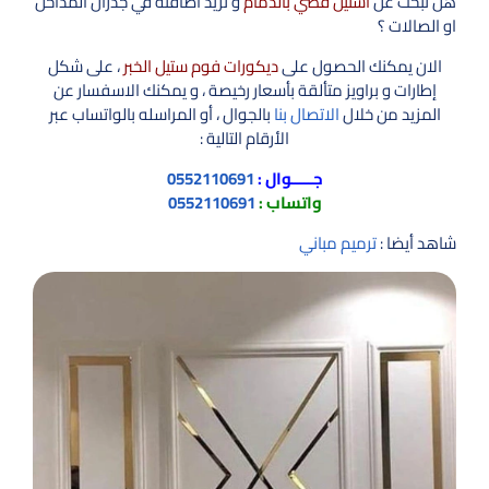
هل تبحث عن
استيل فضي بالدمام
و تريد اضافته في جدران المداخل
او الصالات ؟
الان يمكنك الحصول على
ديكورات فوم ستيل الخبر
، على شكل
إطارات و براويز متألقة بأسعار رخيصة ، و يمكنك الاسفسار عن
المزيد من خلال
الاتصال بنا
بالجوال ، أو المراسله بالواتساب عبر
الأرقام التالية :
جـــــوال :
0552110691
واتساب :
0552110691
شاهد أيضا :
ترميم مباني