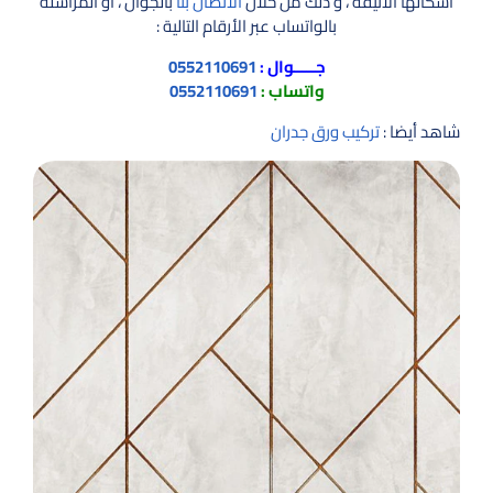
اشكالها الانيقة ، و ذلك من خلال
الاتصال بنا
بالجوال ، أو المراسله
بالواتساب عبر الأرقام التالية :
جـــــوال :
0552110691
واتساب :
0552110691
شاهد أيضا :
تركيب ورق جدران