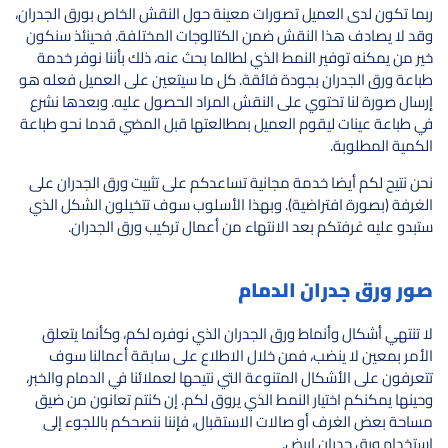
ربما تكون لدى العميل تصورات معينة حول النقش الخاص بورق الجدران،
وقد لا يصادف هذا النقش ضمن الكتالوجات المختلفة. فحينئذ سنكون
خير من يمكنه توفير النمط الذي لطالما بحث عنه، ذلك بأننا نوفر خدمة
طباعة ورق الجدران بجودة فائقة. كل ما سيتعين على العميل فعله هو
إرسال صورة لنا تحتوي على النقش المراد الحصول عليه. وبعدها نشرع
في طباعة عينات ليقوم العميل بمطالعتها قبل المضي قدما نحو طباعة
الكمية المطلوبة.
نحن نتيح لكم أيضا خدمة مجانية تساعدكم على تثبيت ورق الجدران على
الغرفة (بصورة افتراضية). وبهذا الأسلوب سوف تتخيلون الشكل الذي
ستبدو عليه غرفتكم بعد الانتهاء من أعمال تركيب ورق الجدران.
صور ورق جدران الدمام
لا تنتهي أشكال وأنماط ورق الجدران الذي نوفره لكم، وكأنما يتعلق
الأمر بمعين لا ينضب، فمن خلال الاطلاع على سابقة أعمالنا سوف
تتعرفون على الأشكال المتنوعة التي نتيحها لعملائنا في الدمام والخبر،
وحينها يمكنكم اختيار النمط الذي يروق لكم. إن كنتم تعانون من ضيق
مساحة بعض الغرف أو صالات الاستقبال، فإننا ننصحكم باللجوء إلى
استخدام ورق جدران ابيض.