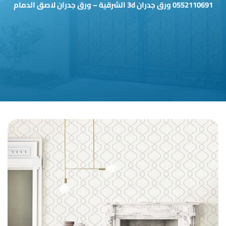
0552110691 ورق جدران 3d الشرقية – ورق جدران لاصق الدمام