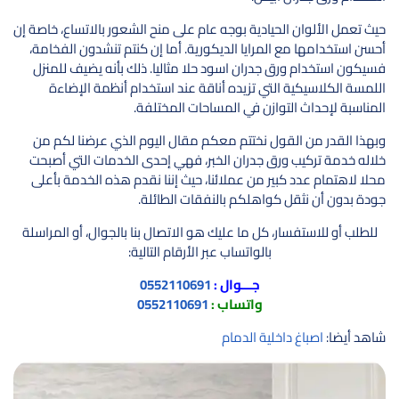
حيث تعمل الألوان الحيادية بوجه عام على منح الشعور بالاتساع، خاصة إن
أحسن استخدامها مع المرايا الديكورية. أما إن كنتم تنشدون الفخامة،
فسيكون استخدام ورق جدران اسود حلا مثاليا. ذلك بأنه يضيف للمنزل
اللمسة الكلاسيكية التي تزيده أناقة عند استخدام أنظمة الإضاءة
المناسبة لإحداث التوازن في المساحات المختلفة.
وبهذا القدر من القول نختتم معكم مقال اليوم الذي عرضنا لكم من
خلاله خدمة تركيب ورق جدران الخبر، فهي إحدى الخدمات التي أصبحت
محلا لاهتمام عدد كبير من عملائنا، حيث إننا نقدم هذه الخدمة بأعلى
جودة بدون أن نثقل كواهلكم بالنفقات الطائلة.
للطلب أو للاستفسار، كل ما عليك هو الاتصال بنا بالجوال، أو المراسلة
بالواتساب عبر الأرقام التالية:
جـــوال :
0552110691
واتساب :
0552110691
شاهد أيضا:
اصباغ داخلية الدمام