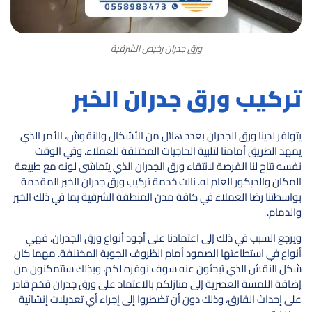
ورق جدران رخيص الشرقية
تركيب ورق جدران الخبر
يتوافر لدينا ورق الجدران بعدد هائل من الأشكال والنقوش، الأمر الذي
يمهد الطريق أمامنا لتلبية الحاجيات المختلفة للعملاء. وفي الوقت
نفسه تتاح لنا الفرصة لانتقاء ورق الجدران الذي يتماشى لونه مع طبيعة
المكان والديكور العام له. نالت خدمة تركيب ورق جدران الخبر المقدمة
بواسطتنا رضا العملاء في كافة مدن المنطقة الشرقية بما في ذلك الخبر
والدمام.
ويرجع السبب في ذلك إلى اعتمادنا على أجود أنواع ورق الجدران، فهي
أنواع في استطاعتها الصمود أمام الظروف الجوية المختلفة. مهما كان
شكل النقش الذي تبحثون عنه سوف نوفره لكم، وبذلك ستتمكنون من
إضافة اللمسة العصرية إلى منازلكم بالاعتماد على ورق جدران فخم قادر
على إحداث الفارق، وذلك دون أن تضطروا إلى إجراء أي تعديلات إنشائية