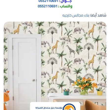
جـــوال :
0552110691
واتساب :
0552110691
شاهد أيضا:
بناء مجالس خارجيه