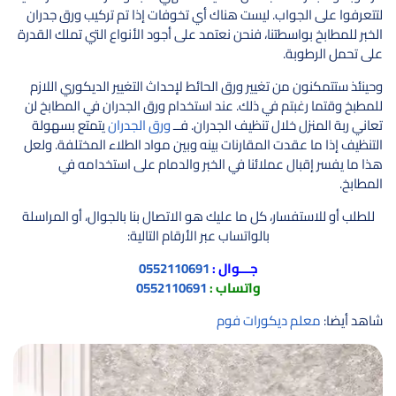
لتتعرفوا على الجواب. ليست هناك أي تخوفات إذا تم تركيب ورق جدران
الخبر للمطابخ بواسطتنا، فنحن نعتمد على أجود الأنواع التي تملك القدرة
على تحمل الرطوبة.
وحينئذ ستتمكنون من تغيير ورق الحائط لإحداث التغيير الديكوري اللازم
للمطبخ وقتما رغبتم في ذلك. عند استخدام ورق الجدران في المطابخ لن
تعاني ربة المنزل خلال تنظيف الجدران. فــ
ورق الجدران
يتمتع بسهولة
التنظيف إذا ما عقدت المقارنات بينه وبين مواد الطلاء المختلفة. ولعل
هذا ما يفسر إقبال عملائنا في الخبر والدمام على استخدامه في
المطابخ.
للطلب أو للاستفسار، كل ما عليك هو الاتصال بنا بالجوال، أو المراسلة
بالواتساب عبر الأرقام التالية:
جـــوال :
0552110691
واتساب :
0552110691
شاهد أيضا:
معلم ديكورات فوم