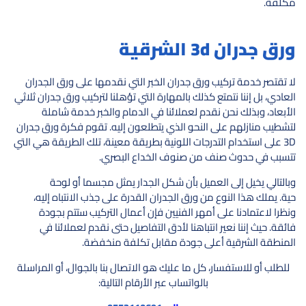
مكلفة.
ورق جدران 3d الشرقية
لا تقتصر خدمة تركيب ورق جدران الخبر التي نقدمها على ورق الجدران
العادي، بل إننا نتمتع كذلك بالمهارة التي تؤهلنا لتركيب ورق جدران ثلاثي
الأبعاد، وبذلك نحن نقدم لعملائنا في الدمام والخبر خدمة شاملة
لتشطيب منازلهم على النحو الذي يتطلعون إليه. تقوم فكرة ورق جدران
3D على استخدام التدرجات اللونية بطريقة معينة، تلك الطريقة هي التي
تتسبب في حدوث صنف من صنوف الخداع البصري.
وبالتالي يخيل إلى العميل بأن شكل الجدار يمثل مجسما أو لوحة
حية. يملك هذا النوع من ورق الجدران القدرة على جذب الانتباه إليه،
ونظرا لاعتمادنا على أمهر الفنيين فإن أعمال التركيب ستتم بجودة
فائقة. حيث إننا نعير انتباهنا لأدق التفاصيل حتى نقدم لعملائنا في
المنطقة الشرقية أعلى جودة مقابل تكلفة منخفضة.
للطلب أو للاستفسار، كل ما عليك هو الاتصال بنا بالجوال، أو المراسلة
بالواتساب عبر الأرقام التالية: