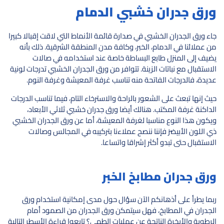
ورق جدران خشبي الدمام
جاء ورق الجدران الخشبي في صدارة قائمة الأنماط التي لاقت إقبالا كبيرا
من عملائنا في الدمام، الخبر، وكافة مدن المنطقة الشرقية. ذلك بأنه
يضيف إلى المنزل طابع البساطة خاصة عند استخدامه في صالات
الاستقبال مع نباتات الزينة. تتوافر من ورق الجدران الخشبي تدرجات لونية
عديدة، فالدرجات الفاتحة منه تناسب غرفة المعيشة وغرفة النوم.
حيث إنها تبعث على الشعور بالراحة والاسترخاء التام، فيما تناسب الدرجات
الداكنة غرفة المكتب. هنالك أيضا ورق جدران خشبي ثلاثي الأبعاد،
ويكون هذا النوع مناسبا لغرفة المعيشة، أما عن ورق الجدران الخشبي
ذي اللون الأبيضز فإننا ننصح عملاءنا بتركيبه في المجالس وصالات
الاستقبال حتى تبدو أكثر إشراقا واتساعا.
ورق جدران مطابخ الخبر
ربما يطرأ على أذهانكم الآن سؤال حول مدى إمكانية استخدام ورق
الجدران في المطابخ، فهل سيتمكن ورق الجدران من الصمود أمام
الرطوبة والأبخرة الناتجة عن عمليات الطهي؟ تابعوا قراءة الأسطر التالية