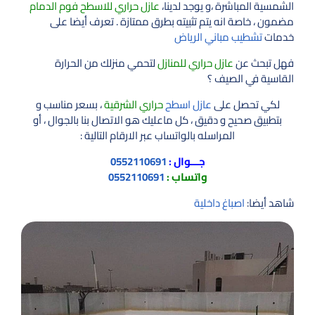
الشمسية المباشرة ،و يوجد لدينا،
عازل حراري للاسطح فوم الدمام
مضمون ، خاصة انه يتم تثبيته بطرق ممتازة . تعرف أيضا على
خدمات
تشطيب مباني الرياض
فهل تبحث عن
عازل حراري للمنازل
لتحمي منزلك من الحرارة
القاسية في الصيف ؟
لكي تحصل على
عازل اسطح
حراري الشرقية
، بسعر مناسب و
بتطبيق صحيح و دقيق ، كل ماعليك هو الاتصال بنا بالجوال ، أو
المراسله بالواتساب عبر الارقام التالية :
جـــوال :
0552110691
واتساب :
0552110691
شاهد أيضا:
اصباغ داخلية