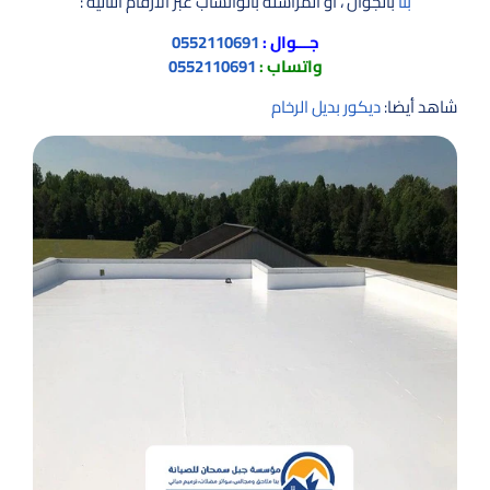
بنا
بالجوال ، أو المراسله بالواتساب عبر الارقام التالية :
جـــوال :
0552110691
واتساب :
0552110691
شاهد أيضا:
ديكور بديل الرخام