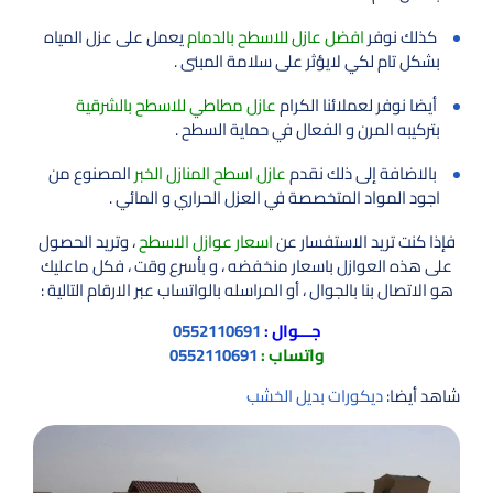
كذلك نوفر
افضل عازل للاسطح بالدمام
يعمل على عزل المياه
بشكل تام لكي لايؤثر على سلامة المبنى .
أيضا نوفر لعملائنا الكرام
عازل مطاطي للاسطح بالشرقية
بتركيبه المرن و الفعال في حماية السطح .
بالاضافة إلى ذلك نقدم
عازل اسطح المنازل الخبر
المصنوع من
اجود المواد المتخصصة في العزل الحراري و المائي .
فإذا كنت تريد الاستفسار عن
اسعار عوازل الاسطح
، وتريد الحصول
على هذه العوازل باسعار منخفضه ، و بأسرع وقت ، فكل ماعليك
هو الاتصال بنا بالجوال ، أو المراسله بالواتساب عبر الارقام التالية :
جـــوال :
0552110691
واتساب :
0552110691
شاهد أيضا:
ديكورات بديل الخشب