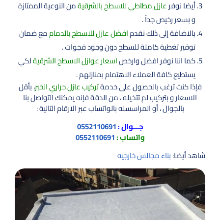
أيضا نوفر
عازل مطاطي للاسطح بالشرقية
من النوعية الممتازة
و بسعر رخيص جداً .
بالاضافة إلى ذلك نقدم
افضل عازل للاسطح بالدمام
مع ضمان
توفير تغطية كاملة للسطح دون وجود فجوات .
كما اننا نوفر افضل وارخص
اسعار عوازل الاسطح الشرقية
لكي
يستطيع كافة العملاء الاهتمام بمنازلهم .
فإذا كنت ترغب بالحصول على خدمة
تركيب عازل حراري الخبر
، بأقل
الاسعار و بتركيب لم تتخيله ، من الدقة فإنه يمكنك التواصل بنا
بالجوال ، أو المراسسله بالواتساب عبر الارقام التالية :
جـــوال :
0552110691
واتساب :
0552110691
شاهد أيضا:
بناء مجالس خارجيه