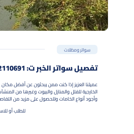
سواتر ومظلات
تفصيل سواتر الخبر ت: 0552110691 حداد سواتر الدمام – ساتر جدران الشرقية
عميلنا العزيز إذا كنت ممن يبحثون عن أفضل مكان
الخارجية للفلل والمنازل والبيوت وغيرها من المن
وأجود أنواع الخامات وللحصول على مزيد من التفاصي
للطلب أو للا