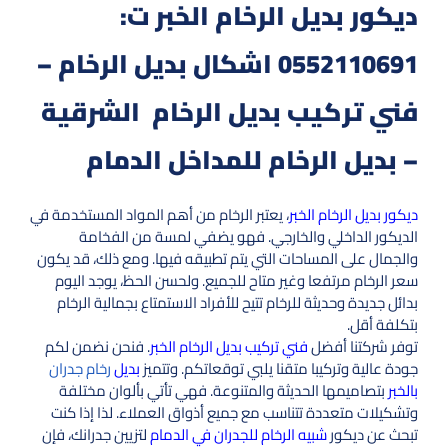
ديكور بديل الرخام الخبر ت:
0552110691 اشكال بديل الرخام –
فني تركيب بديل الرخام الشرقية
– بديل الرخام للمداخل الدمام
ديكور بديل الرخام الخبر
، يعتبر الرخام من أهم المواد المستخدمة في
الديكور الداخلي والخارجي. فهو يضفي لمسة من الفخامة
والجمال على المساحات التي يتم تطبيقه فيها. ومع ذلك، قد يكون
سعر الرخام مرتفعا وغير متاح للجميع. ولحسن الحظ، يوجد اليوم
بدائل جديدة وحديثة للرخام تتيح للأفراد الاستمتاع بجمالية الرخام
بتكلفة أقل.
توفر شركتنا أفضل
فني تركيب بديل الرخام الخبر
. فنحن نضمن لكم
جودة عالية وتركيبا متقنا يلبي توقعاتكم. وتتميز
بديل
رخام جدران
بالخبر
بتصاميمها الحديثة والمتنوعة. فهي تأتي بألوان مختلفة
وتشكيلات متعددة تتناسب مع جميع أذواق العملاء. لذا إذا كنت
تبحث عن ديكور
شبيه الرخام للجدران في الدمام
لتزيين جدرانك، فإن