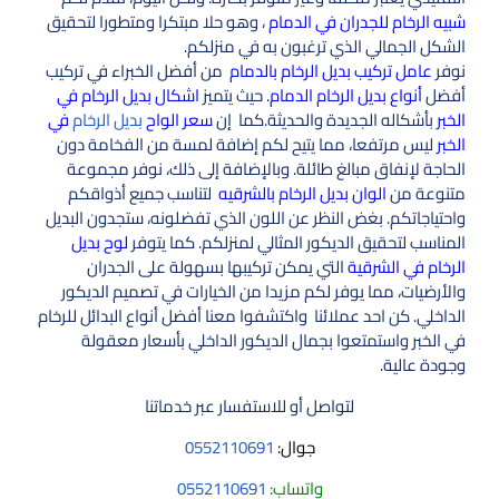
شبيه الرخام للجدران في الدمام
، وهو حلا مبتكرا ومتطورا لتحقيق
الشكل الجمالي الذي ترغبون به في منزلكم.
نوفر
عامل تركيب بديل الرخام بالدمام
من أفضل الخبراء في تركيب
أفضل
أنواع بديل الرخام الدمام
. حيث يتميز
اشكال بديل الرخام في
الخبر
بأشكاله الجديدة والحديثة.كما إن
سعر الواح
بديل الرخام
في
الخبر
ليس مرتفعا، مما يتيح لكم إضافة لمسة من الفخامة دون
الحاجة لإنفاق مبالغ طائلة. وبالإضافة إلى ذلك، نوفر مجموعة
متنوعة من
الوان بديل الرخام بالشرقيه
لتناسب جميع أذواقكم
واحتياجاتكم. بغض النظر عن اللون الذي تفضلونه، ستجدون البديل
المناسب لتحقيق الديكور المثالي لمنزلكم. كما يتوفر
لوح بديل
الرخام في الشرقية
التي يمكن تركيبها بسهولة على الجدران
والأرضيات، مما يوفر لكم مزيدا من الخيارات في تصميم الديكور
الداخلي. كن احد عملائنا واكتشفوا معنا أفضل أنواع البدائل للرخام
في الخبر واستمتعوا بجمال الديكور الداخلي بأسعار معقولة
وجودة عالية.
لتواصل أو للاستفسار عبر خدماتنا
جوال:
0552110691
واتساب:
0552110691