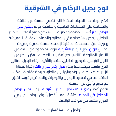
لوح بديل الرخام في الشرقية
تعتبر الرخام من المواد الفاخرة التي تضفي لمسة من الأناقة
والفخامة على المساحات الداخلية والخارجية. يوفر
ديكور بديل
الرخام الخبر
أشكالًا جديدة وعصرية تتناسب مع جميع أنماط التصميم
الداخلي. يمكن استخدامه في المطابخ والحمامات وغرف المعيشة
وغيرها من المساحات الداخلية لإضفاء لمسة عصرية وفريدة.
كما ان
الوان
بديل الرخام
بالشرقيه
تتوف بمجموعة واسعة من
الألوان المتنوعة لتتناسب مع تفضيلات العملاء، بغض النظر عن
اللون الرئيسي للديكور الداخلي، ستجد بالتأكيد الرخام البديل المثالي
الذي يناسب ذوقك.كما يعتبر
بديل رخام جدران بالخبر
خيارا ممتازا
لتزيين غرف الجلوس وتحويلها إلى مناطق مريحة وفاخرة. يمكن
استخدامه في تصميم الجدران والأرضيات والمدافئ وغيرها لخلق
جو مريح وأنيق في الغرفة.
نقدم أفضل
فني تركيب بديل الرخام الشرقية
لتركيب
بديل الرخام
للمداخل في الدمام
اكتشف معنا أفضل أنواع الرخام البديل في
الخبر واستفد من فوائده الرائعة.
لتواصل أو للاستفسار عبر خدماتنا