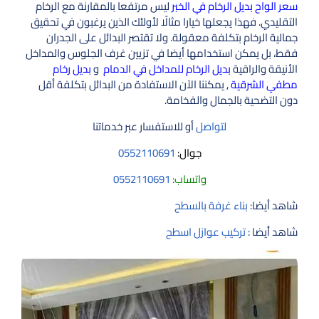
سعر الواح بديل الرخام في الخبر
ليس مرتفعا بالمقارنة مع الرخام
التقليدي. فهذا يجعلها خيارا مثالًا لأولئك الذين يرغبون في تحقيق
جمالية الرخام بتكلفة معقولة. ولا تقتصر البدائل على الجدران
فقط، بل يمكن استخدامها أيضا في تزيين غرف الجلوس والمداخل
الأنيقة والراقية
بديل الرخام للمداخل في الدمام
و
بديل رخام
مطفي الشرقية ,
يمكننا الآن الاستفادة من البدائل بتكلفة أقل
دون التضحية بالجمال والفخامة.
لتواصل
أو للاستفسار عبر خدماتنا
جوال:
0552110691
واتساب:
0552110691
شاهد أيضا:
بناء غرفة بالسطح
شاهد أيضا :
تركيب عوازل اسطح