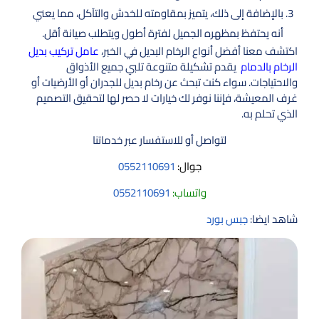
بالإضافة إلى ذلك، يتميز بمقاومته للخدش والتآكل، مما يعني
أنه يحتفظ بمظهره الجميل لفترة أطول ويتطلب صيانة أقل.
اكتشف معنا أفضل أنواع الرخام البديل في الخبر،
عامل تركيب بديل
الرخام بالدمام
يقدم تشكيلة متنوعة تلبي جميع الأذواق
والاحتياجات. سواء كنت تبحث عن رخام بديل للجدران أو الأرضيات أو
غرف المعيشة، فإننا نوفر لك خيارات لا حصر لها لتحقيق التصميم
الذي تحلم به.
لتواصل أو للاستفسار عبر خدماتنا
جوال:
0552110691
واتساب:
0552110691
شاهد ايضا:
جبس بورد