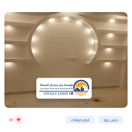
جبس بورد
فوم مربعات
88