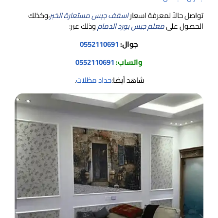
تواصل حالاً لمعرفة اسعار
اسقف جبس مستعارة الخبر
،وكذلك
الحصول على
معلم جبس بورد الدمام
وذلك عبر:
جوال:
0552110691
واتساب:
0552110691
شاهد أيضا:
حداد مظلات
.