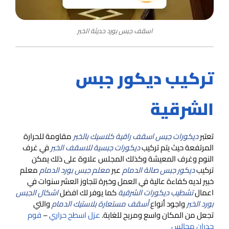
اسقف جبس بورد حديثة الخبر
تركيب ديكور جبس
الشرقية
تعتبر
ديكورات جبس اسقف راقية كلاسيك بالخبر
مقاومة للحرارة
المرتفعة حيث يتم تركيب
ديكورات جبسية للاسقف الخبر
في غرف
النوم وغرف المعيشة وكذلك المجلس علاوة على ذلك يمكن
تركيب
ديكور جبس صالة الدمام
عبر
معلم جبس بورد الدمام
معلم
خبير لديه كفاءة عالية في العمل وخبرة تتجاوز العشر سنوات في
اعمال
تشطيب ديكورات الشرقية
كما يوفر لك افضل
اشكال الجبس
بورد الخبر
واجود أنواع
أسقف مستعارة بلاستيك الدمام
والتي
تجعل من المكان واسع ومريح للغاية.
عزل اسطح حراري
–
فوم
جدران مجالس