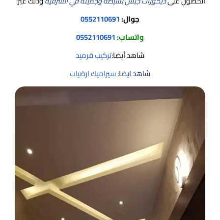
الحصول على
ديكورات جبس بسيطة وجميلة في الشرقية
وذلك عبر:
جوال:
0552110691
واتساب:
0552110691
شاهد أيضا:
تركيب قرميد
شاهد ايضا:
سيراميك ارضيات