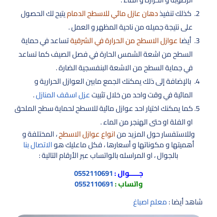
كذلك تنفيذ
دهان عازل مائي للاسطح الدمام
يتيح لك الحصول
على نتيجة جميله من ناحية المظهر و العمل .
أيض
ا عوازل الاسطح من الحرارة في الشرقية
تساعد في حماية
السطح من اشعة الشمس الحارة في فصل الصيف كما تساعد
في جماية السطح من الاشعة البنفسجية الضارة .
بالإضافة إلى ذلك يمكنك الجمع مابين العوازل الحرارية و
المائية في وقت واحد من خلال تثبيت
عزل اسقف المنازل
.
كما يمكنك اختيار احد عوازل مائية للاسطح لحماية سطح الملحق
او الفلة او حتى الهنجر من الماء .
وللاستفسار حول المزيد من
انواع عوازل الاسطح
، المختلفة و
أهميتها و مكوناتها و أسعارها ، فكل ماعليك هو
الاتصال بنا
بالجوال ، او المراسله بالواتساب عبر الأرقام التالية :
جـــــوال :
0552110691
واتساب :
0552110691
شاهد أيضا :
معلم اصباغ