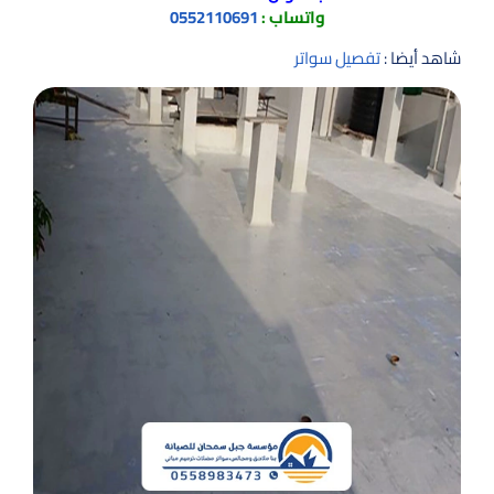
واتساب :
0552110691
شاهد أيضا :
تفصيل سواتر