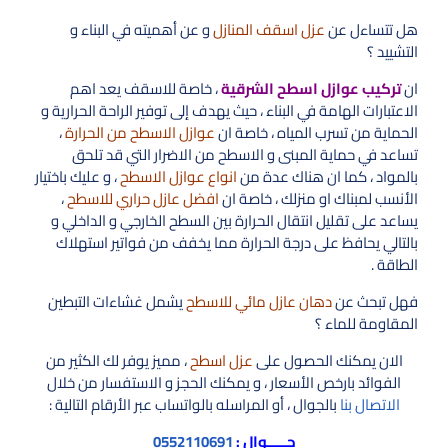
هل تتساءل عن
عزل اسقف المنازل
و عن أهميته في البناء و
التشييد ؟
ان
تركيب عوازل اسطح الشرقية
، خاصة للاسقف يعد اهم
الاعتبارات الهامة في البناء ، حيث يهدف إلى توفير الراحة الحرارية و
الحماية من تسرب المياه ، خاصة ان
عوازل الاسطح من الحرارة
،
تساعد في حماية المبنى و الاسطح من الاضرار التي قد تلحق
بالمواد ، كما ان هناك عدة من
انواع عوازل الاسطح
، و عليك باختيار
الأنسب لمبناك او منزلك ، خاصة ان
افضل عازل حراري للاسطح
،
يساعد على تقليل انتقال الحرارة بين السطح الخارجي و الداخلي و
بالتالي يحافظ على درجة الحرارة مما يخفف من فواتير استهلاك
الطاقة .
فهل تبحث عن
دهان عازل مائي للاسطح
يشمل غشاءات التبطين
المقاومة للماء ؟
الان يمكنك الحصول على
عزل اسطح
، مميز يوفر لك الكثير من
الفوائد بارخص الأسعار ، و يمكنك الحجز و الاستفسار من خلال
الاتصال بنا
بالجوال ، أو المراسله بالواتساب عبر الأرقام التالية :
جـــــوال :
0552110691