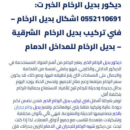
ديكور بديل الرخام الخبر ت:
0552110691 اشكال بديل الرخام –
فني تركيب بديل الرخام الشرقية
– بديل الرخام للمداخل الدمام
ديكور بديل الرخام الخبر
، يعتبر الرخام من أهم المواد المستخدمة في
الديكور الداخلي والخارجي. فهو يضفي لمسة من الفخامة
والجمال على المساحات التي يتم تطبيقه فيها. ومع ذلك، قد يكون
سعر الرخام مرتفعا وغير متاح للجميع. ولحسن الحظ، يوجد اليوم
بدائل جديدة وحديثة للرخام تتيح للأفراد الاستمتاع بجمالية الرخام
بتكلفة أقل.
توفر شركتنا أفضل
فني تركيب بديل الرخام الخبر
. فنحن نضمن لكم
جودة عالية وتركيبا متقنا يلبي توقعاتكم. وتتميز
بديل
رخام جدران
بالخبر
بتصاميمها الحديثة والمتنوعة. فهي تأتي بألوان مختلفة
وتشكيلات متعددة تتناسب مع جميع أذواق العملاء. لذا إذا كنت
تبحث عن ديكور
شبيه الرخام للجدران في الدمام
لتزيين جدرانك، فإن