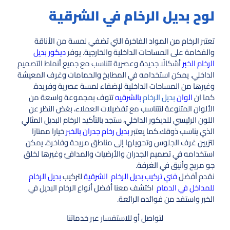
لوح بديل الرخام في الشرقية
تعتبر الرخام من المواد الفاخرة التي تضفي لمسة من الأناقة
والفخامة على المساحات الداخلية والخارجية. يوفر
ديكور بديل
الرخام الخبر
أشكالًا جديدة وعصرية تتناسب مع جميع أنماط التصميم
الداخلي. يمكن استخدامه في المطابخ والحمامات وغرف المعيشة
وغيرها من المساحات الداخلية لإضفاء لمسة عصرية وفريدة.
كما ان
الوان
بديل الرخام
بالشرقيه
تتوف بمجموعة واسعة من
الألوان المتنوعة لتتناسب مع تفضيلات العملاء، بغض النظر عن
اللون الرئيسي للديكور الداخلي، ستجد بالتأكيد الرخام البديل المثالي
الذي يناسب ذوقك.كما يعتبر
بديل رخام جدران بالخبر
خيارا ممتازا
لتزيين غرف الجلوس وتحويلها إلى مناطق مريحة وفاخرة. يمكن
استخدامه في تصميم الجدران والأرضيات والمدافئ وغيرها لخلق
جو مريح وأنيق في الغرفة.
نقدم أفضل
فني تركيب بديل الرخام الشرقية
لتركيب
بديل الرخام
للمداخل في الدمام
اكتشف معنا أفضل أنواع الرخام البديل في
الخبر واستفد من فوائده الرائعة.
لتواصل أو للاستفسار عبر خدماتنا