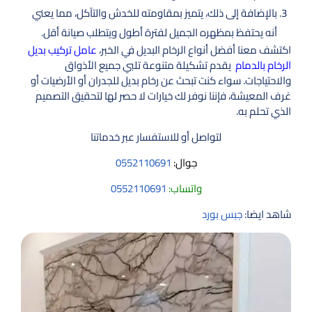
بالإضافة إلى ذلك، يتميز بمقاومته للخدش والتآكل، مما يعني
أنه يحتفظ بمظهره الجميل لفترة أطول ويتطلب صيانة أقل.
اكتشف معنا أفضل أنواع الرخام البديل في الخبر،
عامل تركيب بديل
الرخام بالدمام
يقدم تشكيلة متنوعة تلبي جميع الأذواق
والاحتياجات. سواء كنت تبحث عن رخام بديل للجدران أو الأرضيات أو
غرف المعيشة، فإننا نوفر لك خيارات لا حصر لها لتحقيق التصميم
الذي تحلم به.
لتواصل أو للاستفسار عبر خدماتنا
جوال:
0552110691
واتساب:
0552110691
شاهد ايضا:
جبس بورد