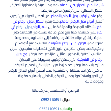
شبيه الرخام للجدران في الدمام
، وهو حلا مبتكرا ومتطورا لتحقيق
الشكل الجمالي الذي ترغبون به في منزلكم.
نوفر
عامل تركيب بديل الرخام بالدمام
من أفضل الخبراء في تركيب
أفضل
أنواع بديل الرخام الدمام
. حيث يتميز
اشكال بديل الرخام في
الخبر
بأشكاله الجديدة والحديثة.كما إن
سعر الواح
بديل الرخام
في
الخبر
ليس مرتفعا، مما يتيح لكم إضافة لمسة من الفخامة دون
الحاجة لإنفاق مبالغ طائلة. وبالإضافة إلى ذلك، نوفر مجموعة
متنوعة من
الوان بديل الرخام بالشرقيه
لتناسب جميع أذواقكم
واحتياجاتكم. بغض النظر عن اللون الذي تفضلونه، ستجدون البديل
المناسب لتحقيق الديكور المثالي لمنزلكم. كما يتوفر
لوح بديل
الرخام في الشرقية
التي يمكن تركيبها بسهولة على الجدران
والأرضيات، مما يوفر لكم مزيدا من الخيارات في تصميم الديكور
الداخلي. كن احد عملائنا واكتشفوا معنا أفضل أنواع البدائل للرخام
في الخبر واستمتعوا بجمال الديكور الداخلي بأسعار معقولة
وجودة عالية.
لتواصل أو للاستفسار عبر خدماتنا
جوال:
0552110691
واتساب:
0552110691