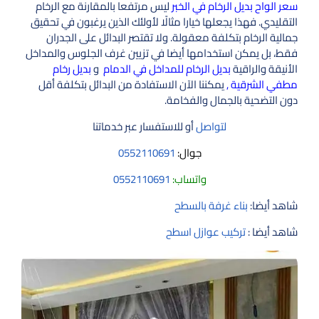
سعر الواح بديل الرخام في الخبر
ليس مرتفعا بالمقارنة مع الرخام
التقليدي. فهذا يجعلها خيارا مثالًا لأولئك الذين يرغبون في تحقيق
جمالية الرخام بتكلفة معقولة. ولا تقتصر البدائل على الجدران
فقط، بل يمكن استخدامها أيضا في تزيين غرف الجلوس والمداخل
الأنيقة والراقية
بديل الرخام للمداخل في الدمام
و
بديل رخام
مطفي الشرقية ,
يمكننا الآن الاستفادة من البدائل بتكلفة أقل
دون التضحية بالجمال والفخامة.
لتواصل
أو للاستفسار عبر خدماتنا
جوال:
0552110691
واتساب:
0552110691
شاهد أيضا:
بناء غرفة بالسطح
شاهد أيضا :
تركيب عوازل اسطح